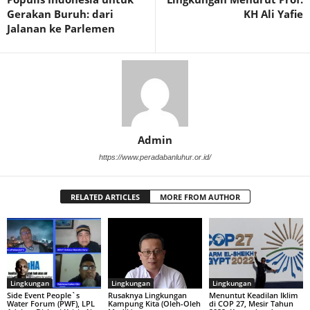
Gerakan Buruh: dari
KH Ali Yafie
Jalanan ke Parlemen
Admin
https://www.peradabanluhur.or.id/
RELATED ARTICLES
MORE FROM AUTHOR
Lingkungan
Lingkungan
Lingkungan
Side Event People`s
Rusaknya Lingkungan
Menuntut Keadilan Iklim
Water Forum (PWF), LPL
Kampung Kita (Oleh-Oleh
di COP 27, Mesir Tahun