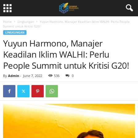
Home
Lingkungan
Yuyun Harmono, Manajer Keadilan Iklim WALHI: Perlu People
Summit untuk Kritisi G20!
LINGKUNGAN
Yuyun Harmono, Manajer
Keadilan Iklim WALHI: Perlu
People Summit untuk Kritisi G20!
By
Admin
-
June 7, 2022
536
0