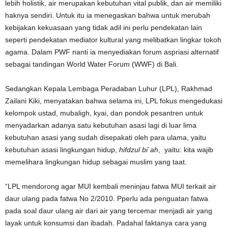
lebih holistik, air merupakan kebutuhan vital publik, dan air memiliki
haknya sendiri. Untuk itu ia menegaskan bahwa untuk merubah
kebijakan kekuasaan yang tidak adil ini perlu pendekatan lain
seperti pendekatan mediator kultural yang melibatkan lingkar tokoh
agama. Dalam PWF nanti ia menyediakan forum aspriasi alternatif
sebagai tandingan World Water Forum (WWF) di Bali.
Sedangkan Kepala Lembaga Peradaban Luhur (LPL), Rakhmad
Zailani Kiki, menyatakan bahwa selama ini, LPL fokus mengedukasi
kelompok ustad, mubaligh, kyai, dan pondok pesantren untuk
menyadarkan adanya satu kebutuhan asasi lagi di luar lima
kebutuhan asasi yang sudah disepakati oleh para ulama, yaitu
kebutuhan asasi lingkungan hidup,
hifdzul bi`ah
, yaitu: kita wajib
memelihara lingkungan hidup sebagai muslim yang taat.
“LPL mendorong agar MUI kembali meninjau fatwa MUI terkait air
daur ulang pada fatwa No 2/2010. Pperlu ada penguatan fatwa
pada soal daur ulang air dari air yang tercemar menjadi air yang
layak untuk konsumsi dan ibadah. Padahal faktanya cara yang