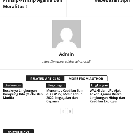
Prinsip-Prinsip Agama Dan
Kebebasan Sipil
Moralitas !
Admin
https://www.peradabanluhur.or.id/
RELATED ARTICLES
MORE FROM AUTHOR
Lingkungan
Lingkungan
Lingkungan
Rusaknya Lingkungan
Menuntut Keadilan Iklim
WALHI dan LPL Ajak
Kampung Kita (Oleh-Oleh
di COP 27, Mesir Tahun
Tokoh Agama Bicara
Mudik)
2022: Kegagalan dan
Lingkungan Hidup dan
Capaian
Keadilan Ekologis
EDITOR PICKS