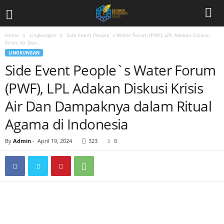
Home
Lingkungan
Side Event People`s Water Forum (PWF), LPL Adakan Diskusi
Krisis Air Dan...
LINGKUNGAN
Side Event People`s Water Forum
(PWF), LPL Adakan Diskusi Krisis
Air Dan Dampaknya dalam Ritual
Agama di Indonesia
By
Admin
-
April 19, 2024
323
0