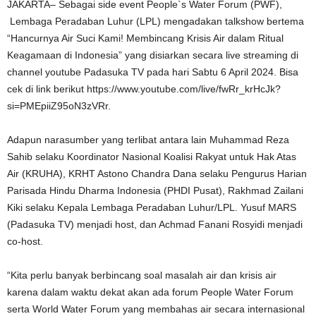
JAKARTA– Sebagai side event People`s Water Forum (PWF),
Lembaga Peradaban Luhur (LPL) mengadakan talkshow bertema
“Hancurnya Air Suci Kami! Membincang Krisis Air dalam Ritual
Keagamaan di Indonesia” yang disiarkan secara live streaming di
channel youtube Padasuka TV pada hari Sabtu 6 April 2024. Bisa
cek di link berikut https://www.youtube.com/live/fwRr_krHcJk?
si=PMEpiiZ95oN3zVRr.
Adapun narasumber yang terlibat antara lain Muhammad Reza
Sahib selaku Koordinator Nasional Koalisi Rakyat untuk Hak Atas
Air (KRUHA), KRHT Astono Chandra Dana selaku Pengurus Harian
Parisada Hindu Dharma Indonesia (PHDI Pusat), Rakhmad Zailani
Kiki selaku Kepala Lembaga Peradaban Luhur/LPL. Yusuf MARS
(Padasuka TV) menjadi host, dan Achmad Fanani Rosyidi menjadi
co-host.
“Kita perlu banyak berbincang soal masalah air dan krisis air
karena dalam waktu dekat akan ada forum People Water Forum
serta World Water Forum yang membahas air secara internasional